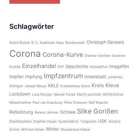
Schlagwörter
Christoph Gerwers
André Budde
B. C. Koekkoek Haus
Bundeswehr
Corona
Corona-Kurve
Dietmar Gorißen
Draisine
Einzelhandel
Geschichte
Imagefilm
Drohne
FDP
Homeoffice
Impfzentrum
Impfen
Impfung
Innenstadt
Johannes
Kreis Kleve
KKLE
Stüttgen
Joseph Beuys
Krankenhaus Kleve
Lockdown
Luca Kersjes
Manuel Funda
Martin polotzek
Mitfahrbörse
Notaufmahme
Paul van Doesburg
Peter Driessen
Ralf Klapdor
Silke Gorißen
Ratssitzung
Schnee
Roland Jelinski
USK
Stadtbücherei
Stephan Haupt
Symboldbild
Tiergarten
Victoria
Winter
Grimm
Wilfried Hönes
Wunderland Kalkar