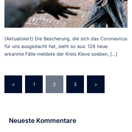
(Aktualisiert) Die Bescherung, die sich das Coronavirus
für uns ausgedacht hat, sieht so aus: 128 neue
erkannte Fälle meldete der Kreis Kleve soeben, […]
Seitennummerierung
<
1
2
3
>
der
Beiträge
Neueste Kommentare