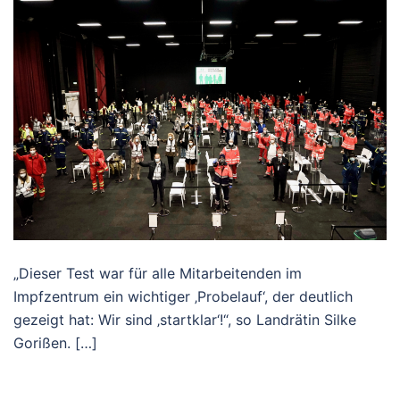
„Dieser Test war für alle Mitarbeitenden im
Impfzentrum ein wichtiger ‚Probelauf‘, der deutlich
gezeigt hat: Wir sind ‚startklar‘!“, so Landrätin Silke
Gorißen. […]