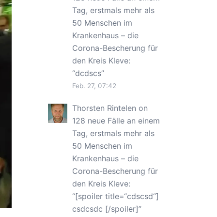
Tag, erstmals mehr als
50 Menschen im
Krankenhaus – die
Corona-Bescherung für
den Kreis Kleve
:
“
dcdscs
”
Feb. 27, 07:42
Thorsten Rintelen
on
128 neue Fälle an einem
Tag, erstmals mehr als
50 Menschen im
Krankenhaus – die
Corona-Bescherung für
den Kreis Kleve
:
“
[spoiler title=“cdscsd“]
csdcsdc [/spoiler]
”