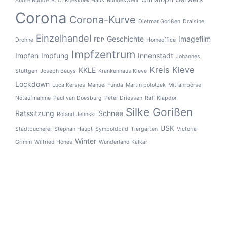
André Budde
B. C. Koekkoek Haus
Bundeswehr
Corona
Corona-Kurve
Dietmar Gorißen
Draisine
Einzelhandel
Geschichte
Imagefilm
Drohne
FDP
Homeoffice
Impfzentrum
Impfen
Impfung
Innenstadt
Johannes
Kreis Kleve
KKLE
Stüttgen
Joseph Beuys
Krankenhaus Kleve
Lockdown
Luca Kersjes
Manuel Funda
Martin polotzek
Mitfahrbörse
Notaufmahme
Paul van Doesburg
Peter Driessen
Ralf Klapdor
Silke Gorißen
Ratssitzung
Schnee
Roland Jelinski
USK
Stadtbücherei
Stephan Haupt
Symboldbild
Tiergarten
Victoria
Winter
Grimm
Wilfried Hönes
Wunderland Kalkar