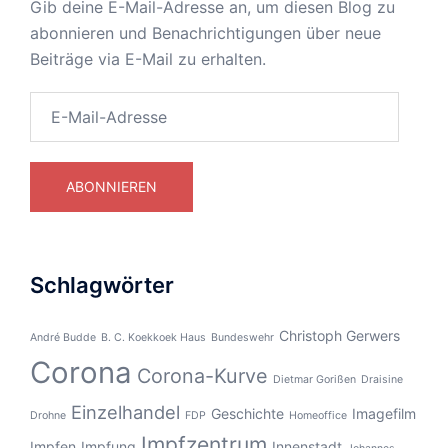
Gib deine E-Mail-Adresse an, um diesen Blog zu
abonnieren und Benachrichtigungen über neue
Beiträge via E-Mail zu erhalten.
E-
Mail-
Adresse
ABONNIEREN
Schlagwörter
Christoph Gerwers
André Budde
B. C. Koekkoek Haus
Bundeswehr
Corona
Corona-Kurve
Dietmar Gorißen
Draisine
Einzelhandel
Geschichte
Imagefilm
Drohne
FDP
Homeoffice
Impfzentrum
Impfen
Impfung
Innenstadt