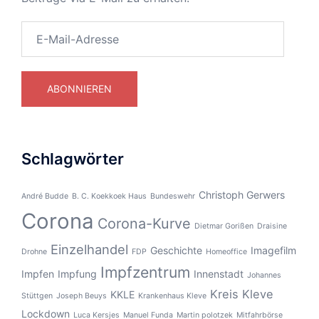
E-
Mail-
Adresse
ABONNIEREN
Schlagwörter
Christoph Gerwers
André Budde
B. C. Koekkoek Haus
Bundeswehr
Corona
Corona-Kurve
Dietmar Gorißen
Draisine
Einzelhandel
Geschichte
Imagefilm
Drohne
FDP
Homeoffice
Impfzentrum
Impfen
Impfung
Innenstadt
Johannes
Kreis Kleve
KKLE
Stüttgen
Joseph Beuys
Krankenhaus Kleve
Lockdown
Luca Kersjes
Manuel Funda
Martin polotzek
Mitfahrbörse