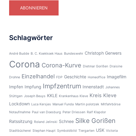
ABONNIEREN
Schlagwörter
Christoph Gerwers
André Budde
B. C. Koekkoek Haus
Bundeswehr
Corona
Corona-Kurve
Dietmar Gorißen
Draisine
Einzelhandel
Geschichte
Imagefilm
Drohne
FDP
Homeoffice
Impfzentrum
Impfen
Impfung
Innenstadt
Johannes
Kreis Kleve
KKLE
Stüttgen
Joseph Beuys
Krankenhaus Kleve
Lockdown
Luca Kersjes
Manuel Funda
Martin polotzek
Mitfahrbörse
Notaufmahme
Paul van Doesburg
Peter Driessen
Ralf Klapdor
Silke Gorißen
Ratssitzung
Schnee
Roland Jelinski
USK
Stadtbücherei
Stephan Haupt
Symboldbild
Tiergarten
Victoria