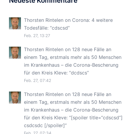
Neueste Kommentare
Thorsten Rintelen
on
Corona: 4 weitere
Todesfälle
: “
cdscsd
”
Feb. 27, 13:27
Thorsten Rintelen
on
128 neue Fälle an
einem Tag, erstmals mehr als 50 Menschen
im Krankenhaus – die Corona-Bescherung
für den Kreis Kleve
: “
dcdscs
”
Feb. 27, 07:42
Thorsten Rintelen
on
128 neue Fälle an
einem Tag, erstmals mehr als 50 Menschen
im Krankenhaus – die Corona-Bescherung
für den Kreis Kleve
: “
[spoiler title=“cdscsd“]
csdcsdc [/spoiler]
”
Feb. 27, 07:34