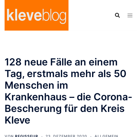
Zum
Inhalt
springen
128 neue Fälle an einem
Tag, erstmals mehr als 50
Menschen im
Krankenhaus – die Corona-
Bescherung für den Kreis
Kleve
VON
REGISSEUR
23. DEZEMBER 2020
ALLGEMEIN