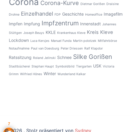
Corona
Corona-Kurve
Dietmar Gorißen
Draisine
Einzelhandel
Geschichte
Imagefilm
Drohne
FDP
Homeoffice
Impfzentrum
Impfen
Impfung
Innenstadt
Johannes
Kreis Kleve
KKLE
Stüttgen
Joseph Beuys
Krankenhaus Kleve
Lockdown
Luca Kersjes
Manuel Funda
Martin polotzek
Mitfahrbörse
Notaufmahme
Paul van Doesburg
Peter Driessen
Ralf Klapdor
Silke Gorißen
Ratssitzung
Schnee
Roland Jelinski
USK
Stadtbücherei
Stephan Haupt
Symboldbild
Tiergarten
Victoria
Winter
Grimm
Wilfried Hönes
Wunderland Kalkar
7
© 2026 . Stolz präsentiert von
Sydney