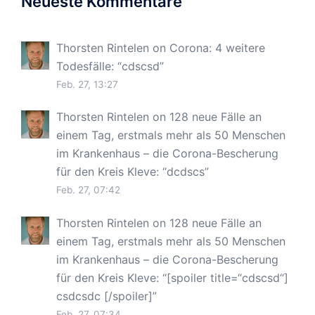
Neueste Kommentare
Thorsten Rintelen
on
Corona: 4 weitere
Todesfälle
: “
cdscsd
”
Feb. 27, 13:27
Thorsten Rintelen
on
128 neue Fälle an
einem Tag, erstmals mehr als 50 Menschen
im Krankenhaus – die Corona-Bescherung
für den Kreis Kleve
: “
dcdscs
”
Feb. 27, 07:42
Thorsten Rintelen
on
128 neue Fälle an
einem Tag, erstmals mehr als 50 Menschen
im Krankenhaus – die Corona-Bescherung
für den Kreis Kleve
: “
[spoiler title=“cdscsd“]
csdcsdc [/spoiler]
”
Feb. 27, 07:34