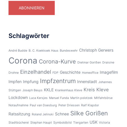
ABONNIEREN
Schlagwörter
Christoph Gerwers
André Budde
B. C. Koekkoek Haus
Bundeswehr
Corona
Corona-Kurve
Dietmar Gorißen
Draisine
Einzelhandel
Geschichte
Imagefilm
Drohne
FDP
Homeoffice
Impfzentrum
Impfen
Impfung
Innenstadt
Johannes
Kreis Kleve
KKLE
Stüttgen
Joseph Beuys
Krankenhaus Kleve
Lockdown
Luca Kersjes
Manuel Funda
Martin polotzek
Mitfahrbörse
Notaufmahme
Paul van Doesburg
Peter Driessen
Ralf Klapdor
Silke Gorißen
Ratssitzung
Schnee
Roland Jelinski
USK
Stadtbücherei
Stephan Haupt
Symboldbild
Tiergarten
Victoria