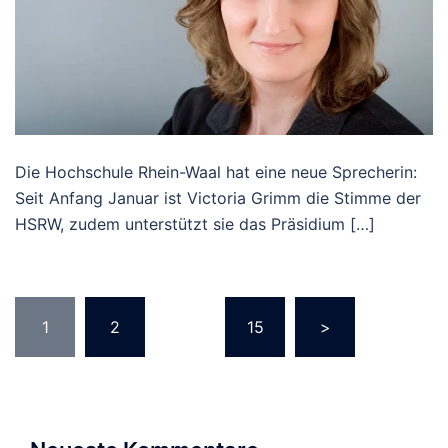
Die Hochschule Rhein-Waal hat eine neue Sprecherin:
Seit Anfang Januar ist Victoria Grimm die Stimme der
HSRW, zudem unterstützt sie das Präsidium […]
Seitennummerierung
1
2
…
15
>
der
Beiträge