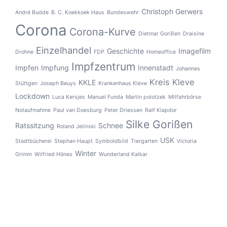
Christoph Gerwers
André Budde
B. C. Koekkoek Haus
Bundeswehr
Corona
Corona-Kurve
Dietmar Gorißen
Draisine
Einzelhandel
Geschichte
Imagefilm
Drohne
FDP
Homeoffice
Impfzentrum
Impfen
Impfung
Innenstadt
Johannes
Kreis Kleve
KKLE
Stüttgen
Joseph Beuys
Krankenhaus Kleve
Lockdown
Luca Kersjes
Manuel Funda
Martin polotzek
Mitfahrbörse
Notaufmahme
Paul van Doesburg
Peter Driessen
Ralf Klapdor
Silke Gorißen
Ratssitzung
Schnee
Roland Jelinski
USK
Stadtbücherei
Stephan Haupt
Symboldbild
Tiergarten
Victoria
Winter
Grimm
Wilfried Hönes
Wunderland Kalkar