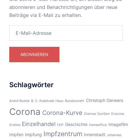
abonnieren und Benachrichtigungen über neue
Beiträge via E-Mail zu erhalten.
E-
Mail-
Adresse
ABONNIEREN
Schlagwörter
Christoph Gerwers
André Budde
B. C. Koekkoek Haus
Bundeswehr
Corona
Corona-Kurve
Dietmar Gorißen
Draisine
Einzelhandel
Geschichte
Imagefilm
Drohne
FDP
Homeoffice
Impfzentrum
Impfen
Impfung
Innenstadt
Johannes