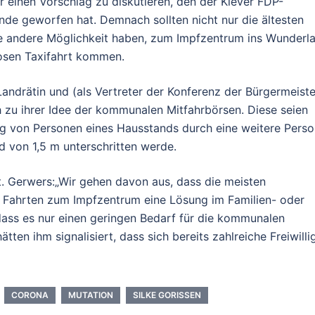
r einen Vorschlag zu diskutieren, den der Klever FDP-
unde geworfen hat. Demnach sollten nicht nur die ältesten
ine andere Möglichkeit haben, zum Impfzentrum ins Wunderl
losen Taxifahrt kommen.
andrätin und (als Vertreter der Konferenz der Bürgermeiste
 zu ihrer Idee der kommunalen Mitfahrbörsen. Diese seien
rung von Personen eines Hausstands durch eine weitere Pers
 von 1,5 m unterschritten werde.
. Gerwers:„Wir gehen davon aus, dass die meisten
en Fahrten zum Impfzentrum eine Lösung im Familien- oder
dass es nur einen geringen Bedarf für die kommunalen
ten ihm signalisiert, dass sich bereits zahlreiche Freiwilli
CORONA
MUTATION
SILKE GORISSEN