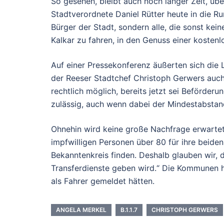
So gesehen, bleibt auch noch länger Zeit, übe
Stadtverordnete Daniel Rütter heute in die R
Bürger der Stadt, sondern alle, die sonst ke
Kalkar zu fahren, in den Genuss einer kosten
Auf einer Pressekonferenz äußerten sich die L
der Reeser Stadtchef Christoph Gerwers auch
rechtlich möglich, bereits jetzt sei Beförde
zulässig, auch wenn dabei der Mindestabstand
Ohnehin wird keine große Nachfrage erwartet
impfwilligen Personen über 80 für ihre beid
Bekanntenkreis finden. Deshalb glauben wir, 
Transferdienste geben wird.“ Die Kommunen hät
als Fahrer gemeldet hätten.
ANGELA MERKEL
B.1.1.7
CHRISTOPH GERWERS