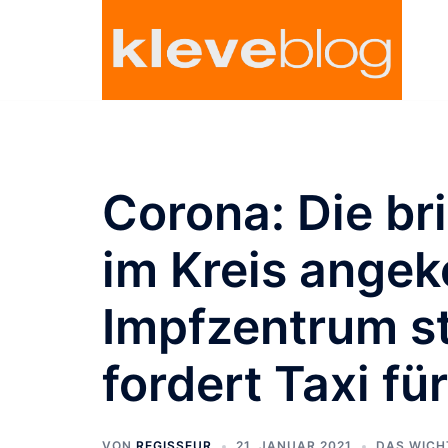
Zum
Inhalt
springen
Corona: Die bri
im Kreis ange
Impfzentrum st
fordert Taxi für
VON
REGISSEUR
21. JANUAR 2021
DAS WICH