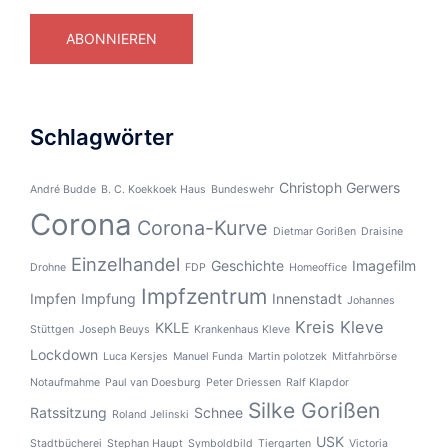
Adresse
ABONNIEREN
Schlagwörter
Christoph Gerwers
André Budde
B. C. Koekkoek Haus
Bundeswehr
Corona
Corona-Kurve
Dietmar Gorißen
Draisine
Einzelhandel
Geschichte
Imagefilm
Drohne
FDP
Homeoffice
Impfzentrum
Impfen
Impfung
Innenstadt
Johannes
Kreis Kleve
KKLE
Stüttgen
Joseph Beuys
Krankenhaus Kleve
Lockdown
Luca Kersjes
Manuel Funda
Martin polotzek
Mitfahrbörse
Notaufmahme
Paul van Doesburg
Peter Driessen
Ralf Klapdor
Silke Gorißen
Ratssitzung
Schnee
Roland Jelinski
USK
Stadtbücherei
Stephan Haupt
Symboldbild
Tiergarten
Victoria