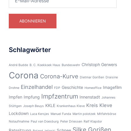
Mail-
Adresse
ABONNIEREN
Schlagwörter
Christoph Gerwers
André Budde
B. C. Koekkoek Haus
Bundeswehr
Corona
Corona-Kurve
Dietmar Gorißen
Draisine
Einzelhandel
Geschichte
Imagefilm
Drohne
FDP
Homeoffice
Impfzentrum
Impfen
Impfung
Innenstadt
Johannes
Kreis Kleve
KKLE
Stüttgen
Joseph Beuys
Krankenhaus Kleve
Lockdown
Luca Kersjes
Manuel Funda
Martin polotzek
Mitfahrbörse
Notaufmahme
Paul van Doesburg
Peter Driessen
Ralf Klapdor
Silke Gorißen
Ratssitzung
Schnee
Roland Jelinski