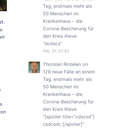
Tag, erstmals mehr als
50 Menschen im
Krankenhaus – die
et.
Corona-Bescherung für
zu
den Kreis Kleve
:
wir
“
dcdscs
”
Feb. 27, 07:42
Thorsten Rintelen
on
128 neue Fälle an einem
Tag, erstmals mehr als
50 Menschen im
n
Krankenhaus – die
Corona-Bescherung für
m
den Kreis Kleve
:
ion
“
[spoiler title=“cdscsd“]
csdcsdc [/spoiler]
”