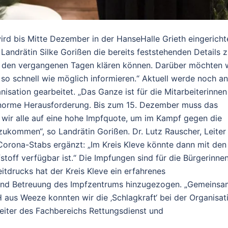
rd bis Mitte Dezember in der HanseHalle Grieth eingericht
Landrätin Silke Gorißen die bereits feststehenden Details 
n den vergangenen Tagen klären können. Darüber möchten 
 so schnell wie möglich informieren.“ Aktuell werde noch an
isation gearbeitet. „Das Ganze ist für die Mitarbeiterinnen
 enorme Herausforderung. Bis zum 15. Dezember muss das
 wir alle auf eine hohe Impfquote, um im Kampf gegen die
ukommen“, so Landrätin Gorißen. Dr. Lutz Rauscher, Leiter
Corona-Stabs ergänzt: „Im Kreis Kleve könnte dann mit den
off verfügbar ist.“ Die Impfungen sind für die Bürgerinne
itdrucks hat der Kreis Kleve ein erfahrenes
 und Betreuung des Impfzentrums hinzugezogen. „Gemeinsa
us Weeze konnten wir die ‚Schlagkraft‘ bei der Organisat
Leiter des Fachbereichs Rettungsdienst und