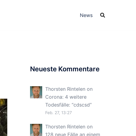
News
Neueste Kommentare
Thorsten Rintelen
on
Corona: 4 weitere
Todesfälle
: “
cdscsd
”
Feb. 27, 13:27
Thorsten Rintelen
on
128 neue Fälle an einem