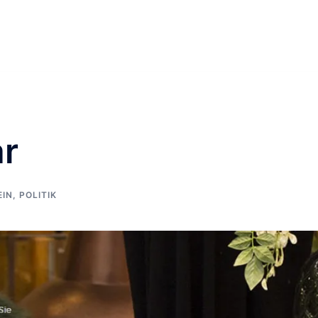
ar
EIN
,
POLITIK