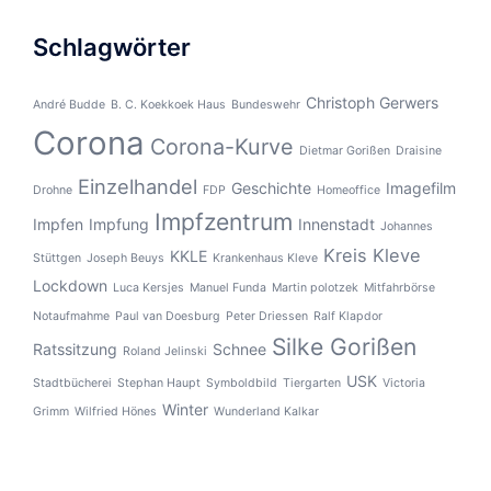
Schlagwörter
Christoph Gerwers
André Budde
B. C. Koekkoek Haus
Bundeswehr
Corona
Corona-Kurve
Dietmar Gorißen
Draisine
Einzelhandel
Geschichte
Imagefilm
Drohne
FDP
Homeoffice
Impfzentrum
Impfen
Impfung
Innenstadt
Johannes
Kreis Kleve
KKLE
Stüttgen
Joseph Beuys
Krankenhaus Kleve
Lockdown
Luca Kersjes
Manuel Funda
Martin polotzek
Mitfahrbörse
Notaufmahme
Paul van Doesburg
Peter Driessen
Ralf Klapdor
Silke Gorißen
Ratssitzung
Schnee
Roland Jelinski
USK
Stadtbücherei
Stephan Haupt
Symboldbild
Tiergarten
Victoria
Winter
Grimm
Wilfried Hönes
Wunderland Kalkar