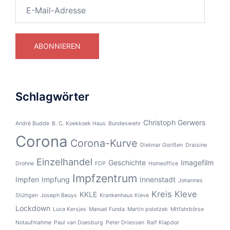
E-
Mail-
Adresse
ABONNIEREN
Schlagwörter
Christoph Gerwers
André Budde
B. C. Koekkoek Haus
Bundeswehr
Corona
Corona-Kurve
Dietmar Gorißen
Draisine
Einzelhandel
Geschichte
Imagefilm
Drohne
FDP
Homeoffice
Impfzentrum
Impfen
Impfung
Innenstadt
Johannes
Kreis Kleve
KKLE
Stüttgen
Joseph Beuys
Krankenhaus Kleve
Lockdown
Luca Kersjes
Manuel Funda
Martin polotzek
Mitfahrbörse
Notaufmahme
Paul van Doesburg
Peter Driessen
Ralf Klapdor