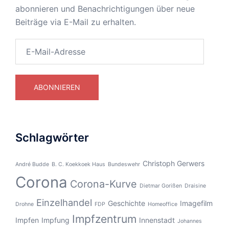
abonnieren und Benachrichtigungen über neue
Beiträge via E-Mail zu erhalten.
E-
Mail-
Adresse
ABONNIEREN
Schlagwörter
Christoph Gerwers
André Budde
B. C. Koekkoek Haus
Bundeswehr
Corona
Corona-Kurve
Dietmar Gorißen
Draisine
Einzelhandel
Geschichte
Imagefilm
Drohne
FDP
Homeoffice
Impfzentrum
Impfen
Impfung
Innenstadt
Johannes