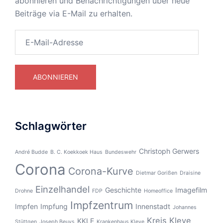
abonnieren und Benachrichtigungen über neue
Beiträge via E-Mail zu erhalten.
E-
Mail-
Adresse
ABONNIEREN
Schlagwörter
Christoph Gerwers
André Budde
B. C. Koekkoek Haus
Bundeswehr
Corona
Corona-Kurve
Dietmar Gorißen
Draisine
Einzelhandel
Geschichte
Imagefilm
Drohne
FDP
Homeoffice
Impfzentrum
Impfen
Impfung
Innenstadt
Johannes
Kreis Kleve
KKLE
Stüttgen
Joseph Beuys
Krankenhaus Kleve