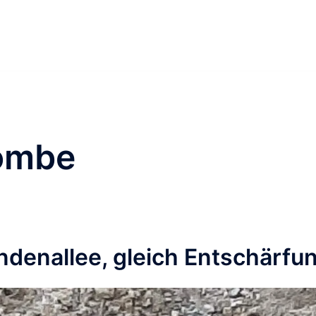
ombe
denallee, gleich Entschärfu