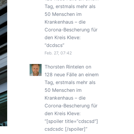
Tag, erstmals mehr als
50 Menschen im
Krankenhaus – die
Corona-Bescherung für
den Kreis Kleve
:
“
dcdscs
”
Feb. 27, 07:42
Thorsten Rintelen
on
128 neue Fälle an einem
Tag, erstmals mehr als
50 Menschen im
Krankenhaus – die
Corona-Bescherung für
den Kreis Kleve
:
“
[spoiler title=“cdscsd“]
csdcsdc [/spoiler]
”