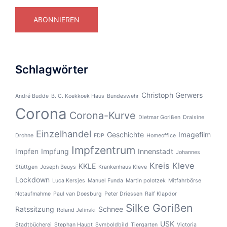
Adresse
ABONNIEREN
Schlagwörter
Christoph Gerwers
André Budde
B. C. Koekkoek Haus
Bundeswehr
Corona
Corona-Kurve
Dietmar Gorißen
Draisine
Einzelhandel
Geschichte
Imagefilm
Drohne
FDP
Homeoffice
Impfzentrum
Impfen
Impfung
Innenstadt
Johannes
Kreis Kleve
KKLE
Stüttgen
Joseph Beuys
Krankenhaus Kleve
Lockdown
Luca Kersjes
Manuel Funda
Martin polotzek
Mitfahrbörse
Notaufmahme
Paul van Doesburg
Peter Driessen
Ralf Klapdor
Silke Gorißen
Ratssitzung
Schnee
Roland Jelinski
USK
Stadtbücherei
Stephan Haupt
Symboldbild
Tiergarten
Victoria