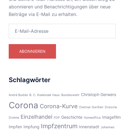
abonnieren und Benachrichtigungen über neue
Beiträge via E-Mail zu erhalten.
E-
Mail-
Adresse
ABONNIEREN
Schlagwörter
Christoph Gerwers
André Budde
B. C. Koekkoek Haus
Bundeswehr
Corona
Corona-Kurve
Dietmar Gorißen
Draisine
Einzelhandel
Geschichte
Imagefilm
Drohne
FDP
Homeoffice
Impfzentrum
Impfen
Impfung
Innenstadt
Johannes