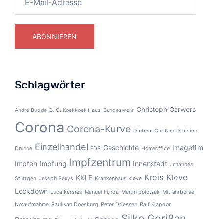
Mail-
Adresse
ABONNIEREN
Schlagwörter
Christoph Gerwers
André Budde
B. C. Koekkoek Haus
Bundeswehr
Corona
Corona-Kurve
Dietmar Gorißen
Draisine
Einzelhandel
Geschichte
Imagefilm
Drohne
FDP
Homeoffice
Impfzentrum
Impfen
Impfung
Innenstadt
Johannes
Kreis Kleve
KKLE
Stüttgen
Joseph Beuys
Krankenhaus Kleve
Lockdown
Luca Kersjes
Manuel Funda
Martin polotzek
Mitfahrbörse
Notaufmahme
Paul van Doesburg
Peter Driessen
Ralf Klapdor
Silke Gorißen